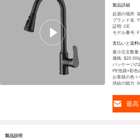
製品詳細
起源の場所: 
ブランド名: Y
証明: CE
モデル番号: F
支払いと送料
最小注文数量:
価格: $20.50/p
パッケージの
PE泡袋+彩
お客様の色々
供給の能力: 
最高
製品説明