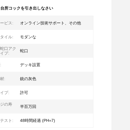
,
台所コックを引き出しなさい
ービス:
オンライン技術サポート、その他
タイル:
モダンな
蛇口アク
蛇口
イプ:
:
デッキ設置
材:
銃の灰色
イプ:
許可
ジの寿
半百万回
テスト:
48時間経過 (PH=7)