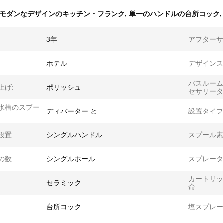
モダンなデザインのキッチン・フランク
,
単一のハンドルの台所コック
3年
アフターサ
ホテル
デザインス
バスルーム
上げ:
ポリッシュ
セサリータ
水槽のスプー
ディバーター と
設置タイプ
設置:
シングルハンドル
スプール素
の数:
シングルホール
スプレータ
カートリッ
セラミック
命:
台所コック
塩スプレー