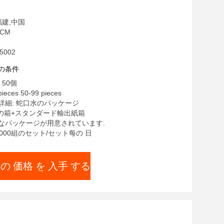
福建,中国
CM
5002
の条件
 50個
ieces 50-99 pieces
詳細: 蛇口水のパッケージ
色の箱+スタンダード輸出紙箱
なパッケージが用意されています.
5000組のセット/セット每の 日
 の 価格 を 入手 する