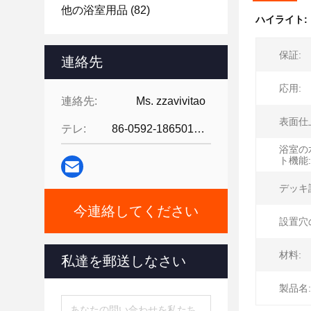
他の浴室用品
(82)
ハイライト:
保証:
連絡先
応用:
連絡先:
Ms. zzavivitao
表面仕
テレ:
86-0592-18650185095
浴室の
ト機能:
デッキ
今連絡してください
設置穴
材料:
私達を郵送しなさい
製品名: