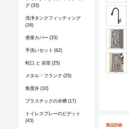
グ
(33)
洗浄タンクフィッティング
(16)
便座カバー
(33)
手洗いセット
(62)
蛇口 と 浴室
(25)
メタル・フランク
(25)
角度弁
(10)
プラスチックの水槽
(17)
トイレスプレーのビデット
(43)
製品詳細