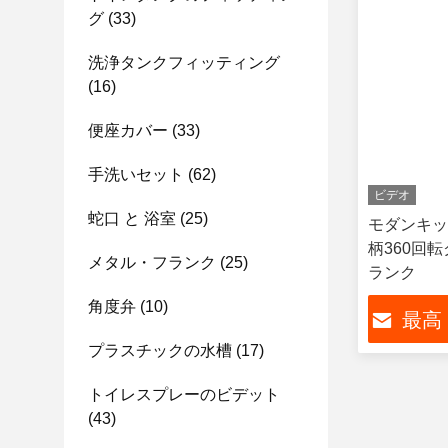
グ
(33)
洗浄タンクフィッティング
(16)
便座カバー
(33)
手洗いセット
(62)
ビデオ
蛇口 と 浴室
(25)
モダンキッ
柄360回
メタル・フランク
(25)
ランク
角度弁
(10)
最高
プラスチックの水槽
(17)
トイレスプレーのビデット
(43)