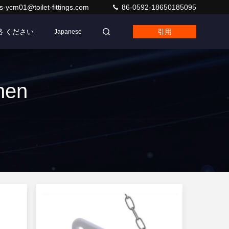
s-ycm01@toilet-fittings.com
86-0592-18650185095
絡 ください
引用
Japanese
hen