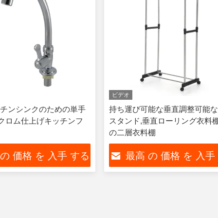
ビデオ
チンシンクのための単手
持ち運び可能な垂直調整可能
転クロム仕上げキッチンフ
スタンド,垂直ローリング衣料棚
の二層衣料棚
 の 価格 を 入手 する
最高 の 価格 を 入手