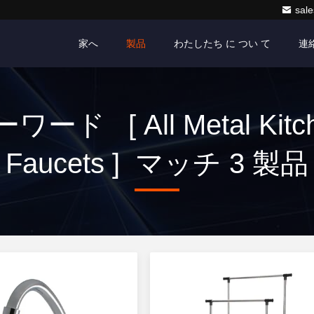
sale
家へ
製品
わたしたち に つい て
連
ワード [ All Metal Kitc
Faucets ] マッチ 3 製品