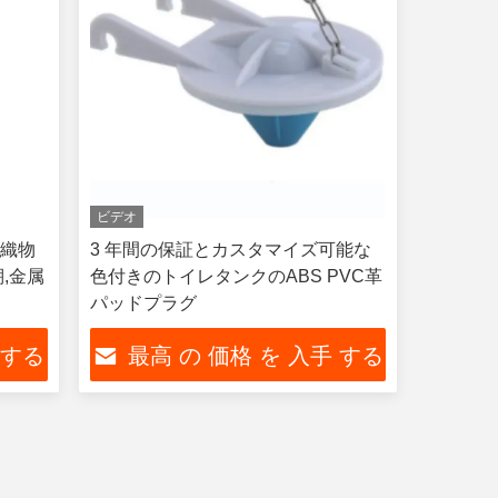
ビデオ
な織物
3 年間の保証とカスタマイズ可能な
,金属
色付きのトイレタンクのABS PVC革
パッドプラグ
 する
最高 の 価格 を 入手 する