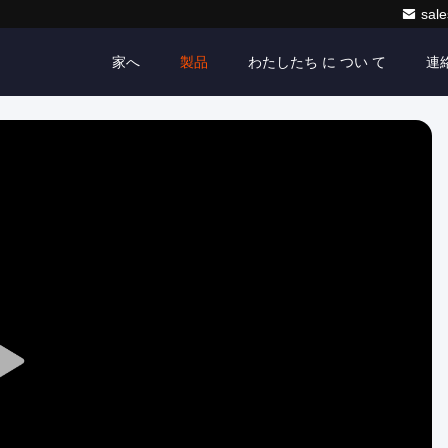
sale
家へ
製品
わたしたち に つい て
連
Play
Video