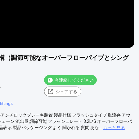
機構（調節可能なオーバーフローパイプとシング
今連絡してください
見
シェアする
fittings
アンチロックブレーキ装置 製品仕様 フラッシュタイプ 単流弁 アウ
ーン 流出量 調節可能 フラッシュレート 3.2L/S オーバーフローパ
品表示 製品パッケージング よく 聞かれる 質問 あな...
もっと見る