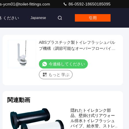
s-ycm01@toilet-fittings.com
86-0592-18650185095
絡 ください
引用
Japanese
ABSプラスチック製トイレフラッシュバル
ブ機構（調節可能なオーバーフローパイプ
とシングルフラッシュ付き）
今連絡してください
もっと 学ぶ
関連動画
隠れたトイレタンク部
品、壁掛け式リアウォー
ル排水トイレフラッシュ
パイプ、給水管、ストレ