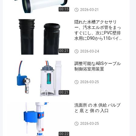
ート排水管、下水管
トイレタンクのフィッティン
00:15
2026-03-21
グ
隠れた水槽アクセサリ
ー、汚水エルボ管をまっ
すぐにし、次にPVC壁排
水用にD90から110パイプ
に変更し、次に90から90
HDPEパイプを使用しまし
トイレタンクのフィッティン
00:21
2026-03-24
た。
グ
調整可能なABSケーブル
制御浴室用装置
トイレタンクのフィッティン
2026-03-25
グ
00:21
洗面所 の 水 供給 バルブ
と 底 と 側 の 入口
トイレタンクのフィッティン
2026-03-25
グ
00:22