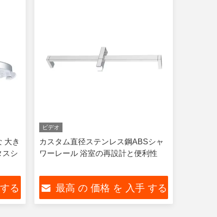
ビデオ
な 大き
カスタム直径ステンレス鋼ABSシャ
タスシ
ワーレール 浴室の再設計と便利性
 する
最高 の 価格 を 入手 する