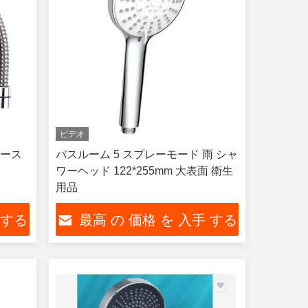
ビデオ
ホース
バスルーム 5 スプレーモード 雨 シャ
ワーヘッド 122*255mm 大表面 衛生
用品
 する
最高 の 価格 を 入手 する