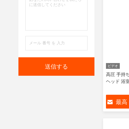
送信する
ビデオ
高圧 手持
ヘッド 浴
最高