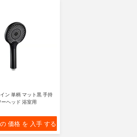
イン 単柄 マット黒 手持
ワーヘッド 浴室用
 の 価格 を 入手 する