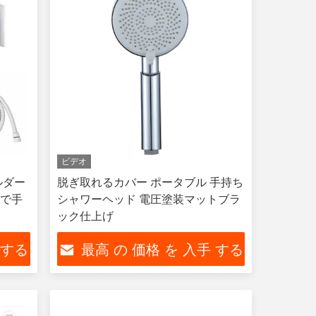
ビデオ
ルダー
脱ぎ取れるカバー ポータブル 手持ち
クで手
シャワーヘッド 電圧塗装マットブラ
ック仕上げ
 する
最高 の 価格 を 入手 する