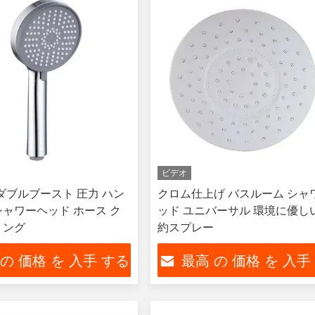
ビデオ
 ダブルブースト 圧力 ハン
クロム仕上げ バスルーム シャ
シャワーヘッド ホース ク
ッド ユニバーサル 環境に優し
リング
約スプレー
 の 価格 を 入手 する
最高 の 価格 を 入手