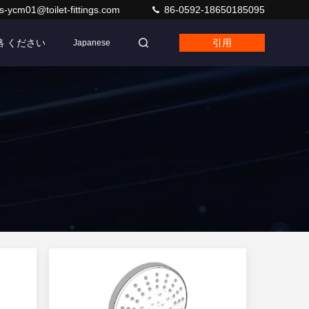
s-ycm01@toilet-fittings.com
86-0592-18650185095
絡 ください
引用
Japanese