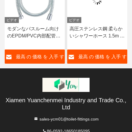
ビデオ
ビデオ
モダンなバスルーム向け
高圧ステンレス鋼 柔らか
のEPDM/PVC内部配管を
いシャワーホース 1.5m 長
備えたエクストラロング
さ
シルバークロームシャワ
す
最高 の 価格 を 入手 す
最高 の 価格 を 入手 す
ーホース
る
る
Xiamen Yuanchenmei Industry and Trade Co.,
Ltd
sales-ycm01@toilet-fittings.com
86-0592-18650185095