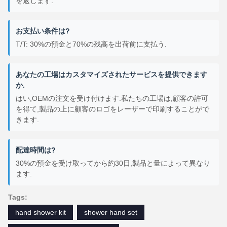
を返します.
お支払い条件は?
T/T: 30%の預金と70%の残高を出荷前に支払う.
あなたの工場はカスタマイズされたサービスを提供できます
か.
はい,OEMの注文を受け付けます.私たちの工場は,顧客の許可
を得て,製品の上に顧客のロゴをレーザーで印刷することがで
きます.
配達時間は?
30%の預金を受け取ってから約30日,製品と量によって異なり
ます.
Tags:
hand shower kit
shower hand set