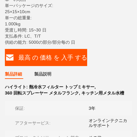
単一パッケージのサイズ:
25×15×10cm
単一の総重量:
1.000kg
受渡し時間: 15~30 日
支払条件: LC、T/T
供給の能力: 5000の部分/部分每の 日
最高 の 価格 を 入手 する
製品詳細
製品説明
ハイライト:
熱冷水フィルター トップミキサー
,
360 回転スプレーヤー メタルフランク
,
キッチン用メタル水槽
保証:
3年
オンラインテクニカ
アフターサービス:
ルサポート