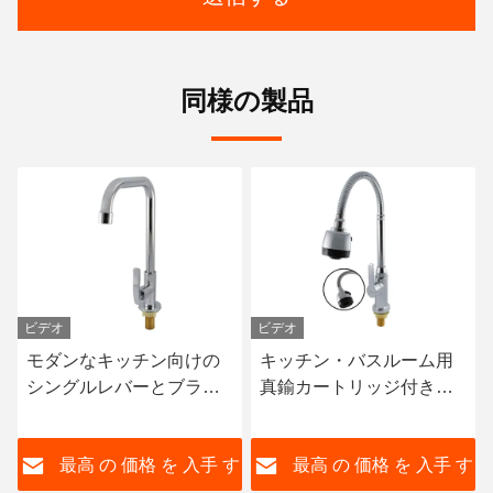
同様の製品
ビデオ
ビデオ
モダンなキッチン向けの
キッチン・バスルーム用
シングルレバーとブラッ
真鍮カートリッジ付き、
シュド仕上げの304ステン
伝統的なデザインのポリ
レス鋼キッチン水栓
ッシュ亜鉛製シングルハ
す
最高 の 価格 を 入手 す
最高 の 価格 を 入手 す
ンドル蛇口