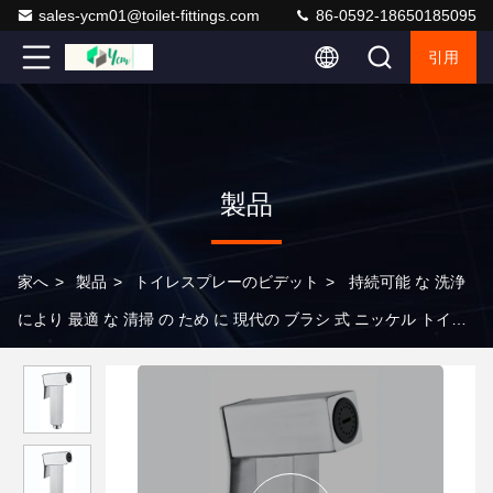
sales-ycm01@toilet-fittings.com
86-0592-18650185095
引用
製品
家へ
>
製品
>
トイレスプレーのビデット
>
持続可能 な 洗浄
により 最適 な 清掃 の ため に 現代の ブラシ 式 ニッケル トイレ
ット スプレー が でき ます