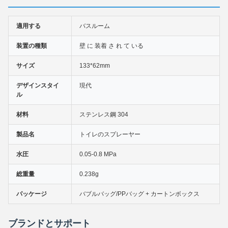
適用する
バスルーム
装置の種類
壁 に 装着 さ れ て いる
サイズ
133*62mm
デザインスタイ
現代
ル
材料
ステンレス鋼 304
製品名
トイレのスプレーヤー
水圧
0.05-0.8 MPa
総重量
0.238g
パッケージ
バブルバッグ/PPバッグ + カートンボックス
ブランドとサポート