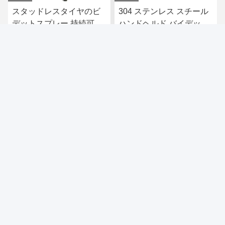
スタッドレスタイヤのビ
304 ステンレス スチール
デットスプレー 持続可能
ハンドヘルド バイデット
な洗浄と洗面室用現代的
噴霧機 高圧水検定 5 年間
なデザイン
の保証
す
最高 の 価格 を 入手 す
最高 の 価格 を 入手 す
る
る
Xiamen Yuanchenmei Industry and Trade Co.,
Ltd
sales-ycm01@toilet-fittings.com
86-0592-18650185095
301号室、343号、深青里、観口鎮、厦門市、福建省、中
国