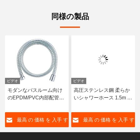
同様の製品
ビデオ
ビデオ
モダンなバスルーム向け
高圧ステンレス鋼 柔らか
のEPDM/PVC内部配管を
いシャワーホース 1.5m 長
備えたエクストラロング
さ
シルバークロームシャワ
す
最高 の 価格 を 入手 す
最高 の 価格 を 入手 す
ーホース
る
る