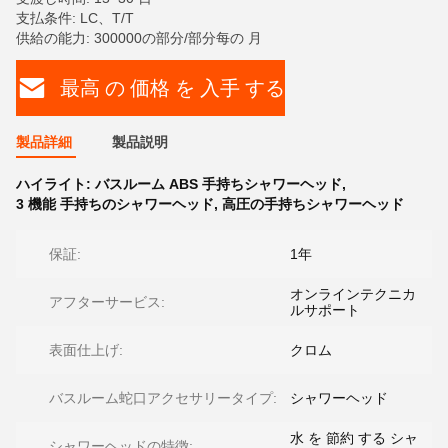
支払条件: LC、T/T
供給の能力: 300000の部分/部分每の 月
最高 の 価格 を 入手 する
製品詳細
製品説明
ハイライト:
バスルーム ABS 手持ちシャワーヘッド
,
3 機能 手持ちのシャワーヘッド
,
高圧の手持ちシャワーヘッド
保証:
1年
オンラインテクニカ
アフターサービス:
ルサポート
表面仕上げ:
クロム
バスルーム蛇口アクセサリータイプ:
シャワーヘッド
水 を 節約 する シャ
シャワーヘッドの特徴: