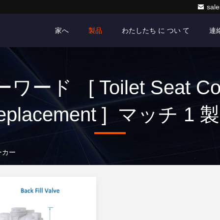
sale
家へ
製品
わたしたち に つい て
連
ワード [ Toilet Seat Co
eplacement ] マッチ 1 
メーカー