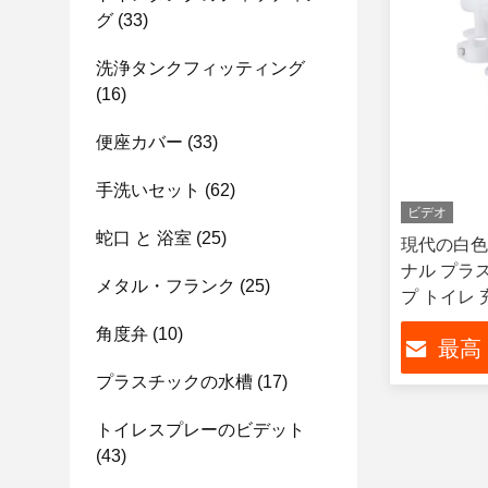
グ
(33)
洗浄タンクフィッティング
(16)
便座カバー
(33)
手洗いセット
(62)
ビデオ
蛇口 と 浴室
(25)
現代の白色
ナル プラ
メタル・フランク
(25)
プ トイレ 
角度弁
(10)
最高
プラスチックの水槽
(17)
トイレスプレーのビデット
(43)