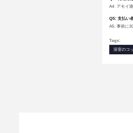
A4: アモ
Q5: 支払
A5: 事前
Tags:
浴室のコ