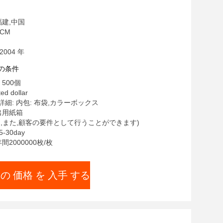
福建,中国
CM
2004 年
の条件
500個
ed dollar
細: 内包: 布袋,カラーボックス
出用紙箱
は,また,顧客の要件として行うことができます)
-30day
間2000000枚/枚
 の 価格 を 入手 する