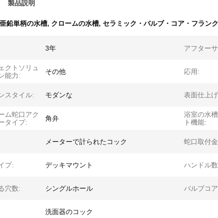
製品説明
亜鉛単柄の水槽
,
クロームの水槽
,
セラミック・バルブ・コア・フラン
3年
アフターサ
ェクトソリュ
その他
応用:
ン能力:
ンスタイル:
モダンな
表面仕上げ
ーム蛇口アク
浴室の水槽
角弁
ータイプ:
ト機能:
メーターで計られたコック
蛇口取付金
イプ:
デッキマウント
ハンドル数
る穴数:
シングルホール
バルブコア
洗面器のコック